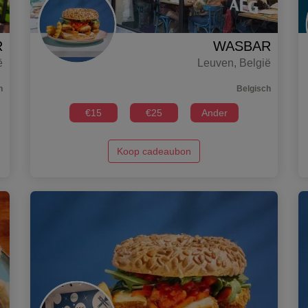
R
WASBAR
ë
Leuven
,
België
h
Belgisch
€
15
€
25
Ander
Koop cadeaubon