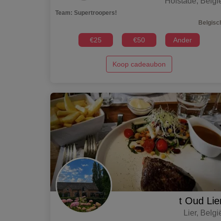
Hofstade
,
Belgi
Team
:
Supertroopers!
Belgisc
€
25
€
50
Ander
Koop cadeaubon
t Oud Lie
Lier
,
Belgi