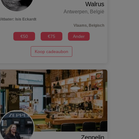
Walrus
Antwerpen
,
België
Uitbater
:
Isis Eckardt
Vlaams, Belgisch
€
50
€
75
Ander
Koop cadeaubon
Zeppelin