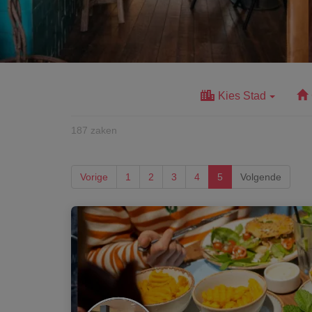
Kies Stad
187
zaken
Vorige
1
2
3
4
5
Volgende