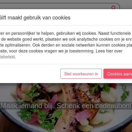
ift maakt gebruik van cookies
XPERIENCE
AANBOD
NIEUWE PLEKJES
WIN
BLOG
er en persoonlijker te helpen, gebruiken wij cookies. Naast functionele
de website goed werkt, plaatsen we ook analytische cookies om je erv
 te optimaliseren. Ook derden en sociale netwerken kunnen cookies pl
ite, voor deze cookies vragen we je toestemming. Lees hier over
iebeleid
.
Stel voorkeuren in
Cookies aan
HORECA
Maak iemand blij. Schenk een cadeaubon!