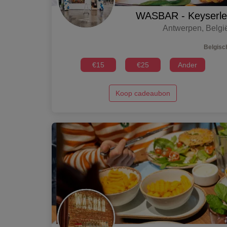
WASBAR - Keyserle
Antwerpen
,
Belgi
Belgisc
€
15
€
25
Ander
Koop cadeaubon