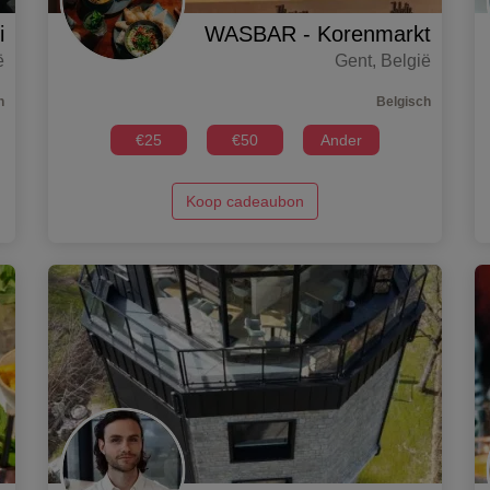
i
WASBAR - Korenmarkt
ë
Gent
,
België
h
Belgisch
€
25
€
50
Ander
Koop cadeaubon