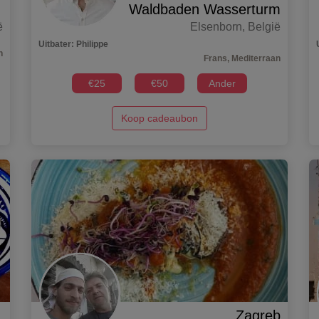
Waldbaden Wasserturm
ë
Elsenborn
,
België
Uitbater
:
Philippe
h
Frans, Mediterraan
€
25
€
50
Ander
Koop cadeaubon
Zagreb