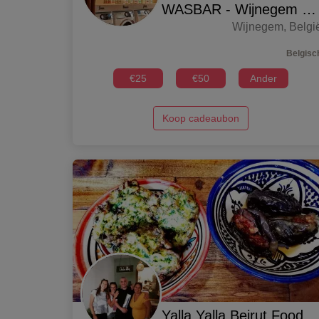
WASBAR - Wijnegem shopping center
Wijnegem
,
Belgi
Belgisc
€
25
€
50
Ander
Koop cadeaubon
Yalla Yalla Beirut Foodbar