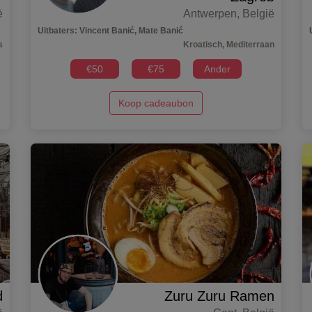
ë
Antwerpen
,
België
Uitbaters
:
Vincent Banić, Mate Banić
s
Kroatisch, Mediterraan
€
50
€
75
Ander
Koop cadeaubon
d
Zuru Zuru Ramen