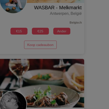
WASBAR - Melkmarkt
Antwerpen
,
België
Belgisch
€
15
€
25
Ander
Koop cadeaubon