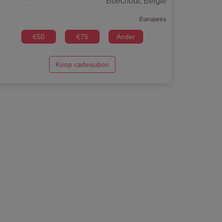
Boechout
,
België
Europees
€
50
€
75
Ander
Koop cadeaubon