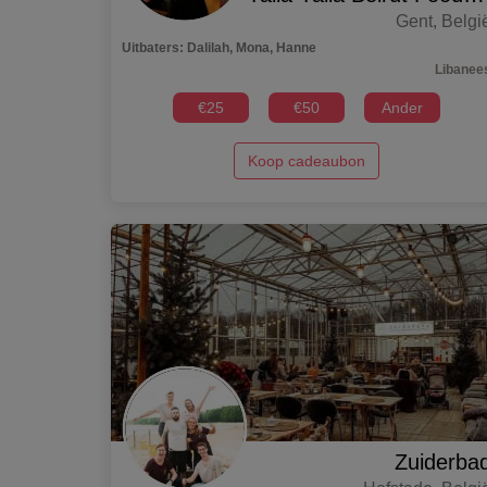
Gent
,
Belgi
Uitbaters
:
Dalilah, Mona, Hanne
Libanee
€
25
€
50
Ander
Koop cadeaubon
Zuiderba