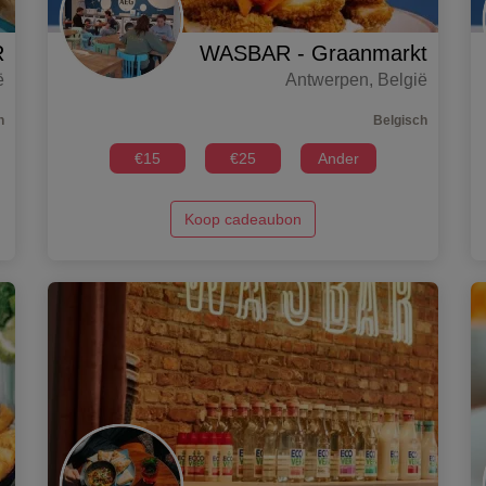
R
WASBAR - Graanmarkt
ë
Antwerpen
,
België
h
Belgisch
€
15
€
25
Ander
Koop cadeaubon