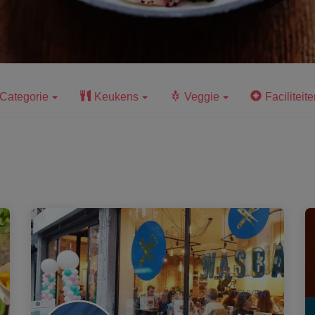
Categorie
Keukens
Veggie
Faciliteite