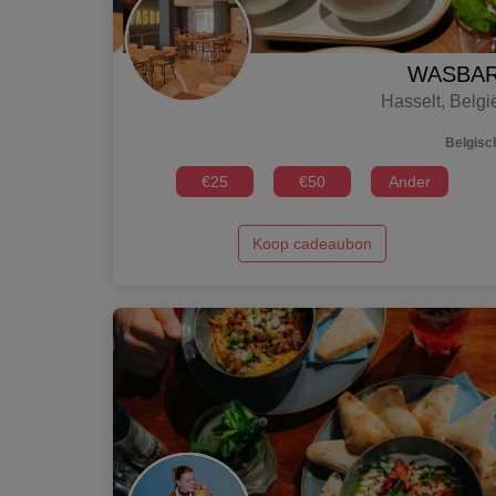
WASBA
Hasselt
,
Belgi
Belgisc
€
25
€
50
Ander
Koop cadeaubon