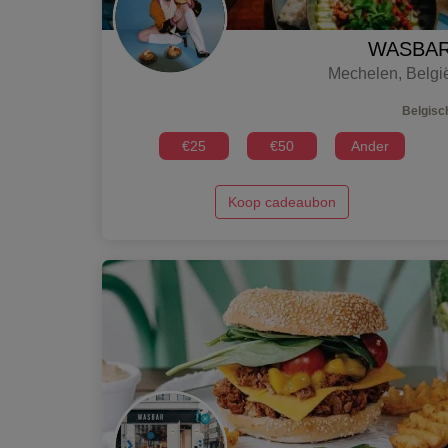
WASBA
Mechelen
,
Belgi
Belgisc
€
25
€
50
Ander
Koop cadeaubon