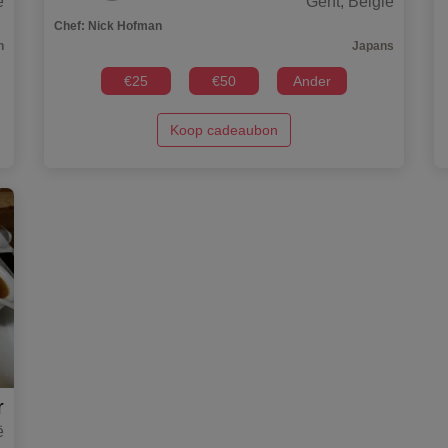
ë
Gent
,
België
Chef
:
Nick Hofman
h
Japans
€
25
€
50
Ander
Koop cadeaubon
r
ë