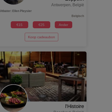
Antwerpen
,
België
Uitbater
:
Ellen Pleysier
Belgisch
€
15
€
25
Ander
Koop cadeaubon
l'Histoire