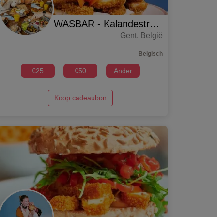
WASBAR - Kalandestraat
Gent
,
België
Belgisch
€
25
€
50
Ander
Koop cadeaubon