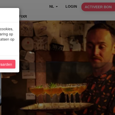
NL
LOGIN
ACTIVEER BON
TABLEFIXR
 cookies,
aring op
aatsen op
vaarden