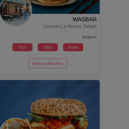
WASBAR
Louvain-La-Neuve
,
België
Belgisch
€
25
€
50
Ander
Koop cadeaubon