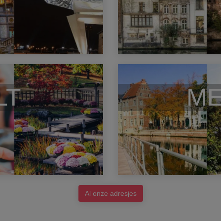
LT
ME
Al onze adresjes