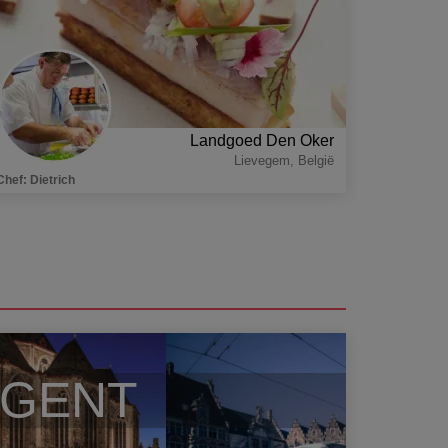
Landgoed Den Oker
Lievegem
,
België
Chef
:
Dietrich
GENT