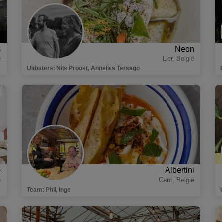
s
Neon
ë
Lier
,
België
Uitbaters
:
Nils Proost, Annelies Tersago
e
Albertini
ë
Gent
,
België
Team
:
Phil, Inge