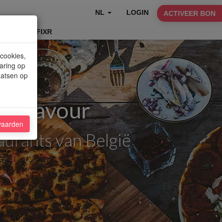
NL
LOGIN
ACTIVEER BON
TABLEFIXR
 cookies,
aring op
aatsen op
f Flavour
vaarden
aurants van België