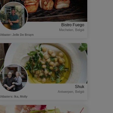
Bistro Fuego
Mechelen
,
België
Uitbater
:
Jelle De Bruyn
Shuk
Antwerpen
,
België
Uitbaters
:
Ika, Molly