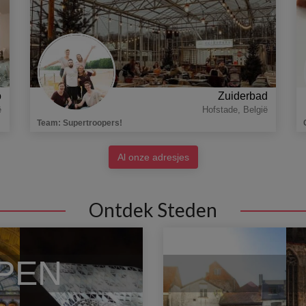
o
Zuiderbad
ë
Hofstade
,
België
Team
:
Supertroopers!
Al onze adresjes
Ontdek Steden
PEN