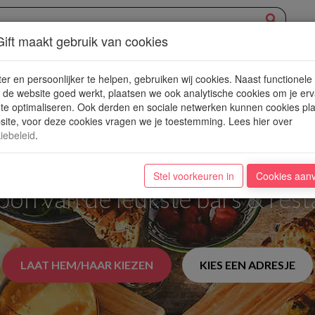
ift maakt gebruik van cookies
XPERIENCE
AANBOD
NIEUWE PLEKJES
WIN
BLOG
er en persoonlijker te helpen, gebruiken wij cookies. Naast functionele
de website goed werkt, plaatsen we ook analytische cookies om je erv
 te optimaliseren. Ook derden en sociale netwerken kunnen cookies pl
ite, voor deze cookies vragen we je toestemming. Lees hier over
iebeleid
.
den Ticket to a World o
Stel voorkeuren in
Cookies aan
n van de leukste bars & rest
LAAT HEM/HAAR KIEZEN
KIES EEN ADRESJE