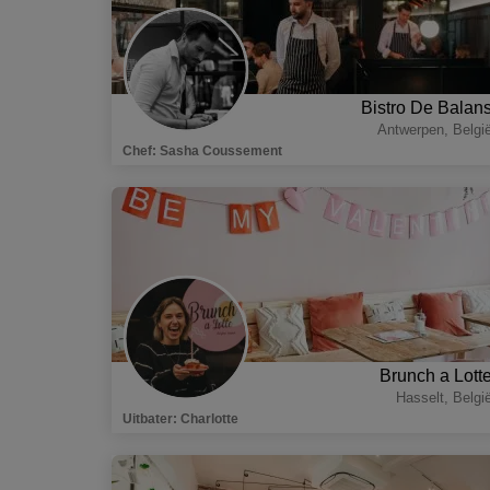
Bistro De Balan
Antwerpen
,
Belgi
Chef
:
Sasha Coussement
Brunch a Lott
Hasselt
,
Belgi
Uitbater
:
Charlotte