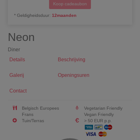
Koop cadeaubon
*
Geldigheidsduur
:
12
maanden
Neon
Diner
Details
Beschrijving
Galerij
Openingsuren
Contact
Belgisch
Europees
Vegetarian Friendly
Frans
Vegan Friendly
Tuin/Terras
> 50 EUR p.p.