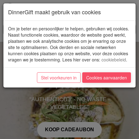
Toggl
DinnerGift maakt gebruik van cookies
navig
Om je beter en persoonlijker te helpen, gebruiken wij cookies.
Naast functionele cookies, waardoor de website goed werkt,
plaatsen we ook analytische cookies om je ervaring op onze
site te optimaliseren. Ook derden en sociale netwerken
kunnen cookies plaatsen op onze website, voor deze cookies
vragen we je toestemming. Lees hier over ons
:
cookiebeleid
.
Stel voorkeuren in
Cookies aanvaarden
Neon
"AUTHENTICITY - NO WASTE -
VEGETABLES"
KOOP CADEAUBON