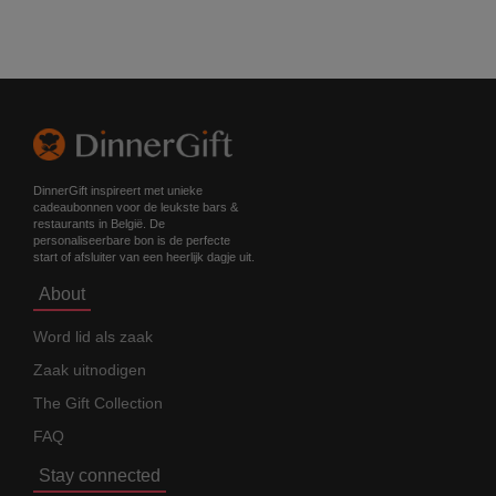
DinnerGift inspireert met unieke
cadeaubonnen voor de leukste bars &
restaurants in België. De
personaliseerbare bon is de perfecte
start of afsluiter van een heerlijk dagje uit.
About
Word lid als zaak
Zaak uitnodigen
The Gift Collection
FAQ
Stay connected