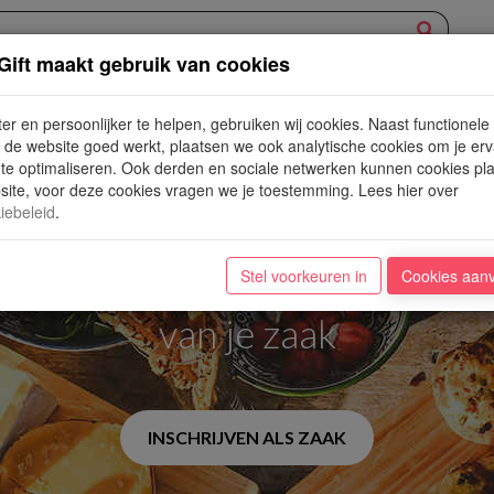
Gift maakt gebruik van cookies
XPERIENCE
AANBOD
NIEUWE PLEKJES
WIN
BLOG
er en persoonlijker te helpen, gebruiken wij cookies. Naast functionele
de website goed werkt, plaatsen we ook analytische cookies om je erv
 te optimaliseren. Ook derden en sociale netwerken kunnen cookies pl
ite, voor deze cookies vragen we je toestemming. Lees hier over
rd nu lid van DinnerG
iebeleid
.
Stel voorkeuren in
Cookies aan
, sneller en op elk moment e
van je zaak
INSCHRIJVEN ALS ZAAK