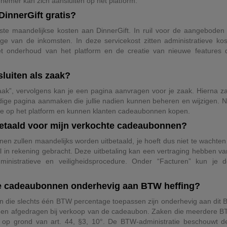
rnemer kan zich aansluiten op het platform.
DinnerGift gratis?
te maandelijkse kosten aan DinnerGift. In ruil voor de aangeboden 
ge van de inkomsten. In deze servicekost zitten administratieve kos
et onderhoud van het platform en de creatie van nieuwe features 
sluiten als zaak?
 zaak”, vervolgens kan je een pagina aanvragen voor je zaak. Hierna za
edige pagina aanmaken die jullie nadien kunnen beheren en wijzigen. 
nline op het platform en kunnen klanten cadeaubonnen kopen.
etaald voor mijn verkochte cadeaubonnen?
n zullen maandelijks worden uitbetaald, je hoeft dus niet te wachten 
j al in rekening gebracht. Deze uitbetaling kan een vertraging hebben
ministratieve en veiligheidsprocedure. Onder “Facturen” kun je d
te cadeaubonnen onderhevig aan BTW heffing?
die slechts één BTW percentage toepassen zijn onderhevig aan dit
den afgedragen bij verkoop van de cadeaubon. Zaken die meerdere 
W op grond van art. 44, §3, 10°. De BTW-administratie beschouwt 