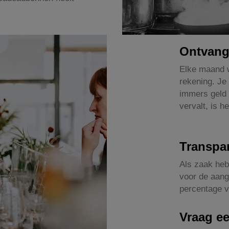
Ontvang
Elke maand w
rekening. Je 
immers geld 
vervalt, is h
Transpar
Als zaak heb
voor de aang
percentage v
Vraag e