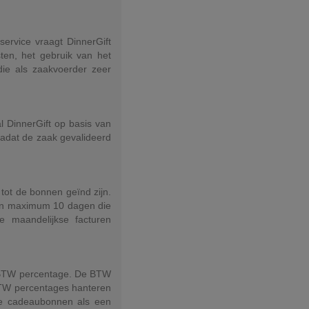
service vraagt DinnerGift
ten, het gebruik van het
die als zaakvoerder zeer
l DinnerGift op basis van
Nadat de zaak gevalideerd
tot de bonnen geïnd zijn.
 van maximum 10 dagen die
e maandelijkse facturen
 BTW percentage. De BTW
BTW percentages hanteren
de cadeaubonnen als een