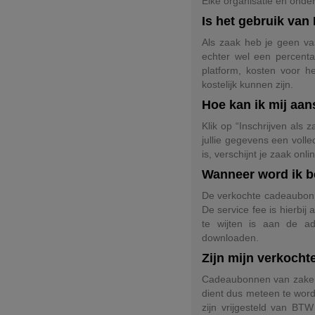
Elke organisatie en onde
Is het gebruik van 
Als zaak heb je geen vas
echter wel een percenta
platform, kosten voor h
kostelijk kunnen zijn.
Hoe kan ik mij aan
Klik op “Inschrijven als
jullie gegevens een voll
is, verschijnt je zaak o
Wanneer word ik b
De verkochte cadeaubonne
De service fee is hierbi
te wijten is aan de ad
downloaden.
Zijn mijn verkoch
Cadeaubonnen van zaken 
dient dus meteen te wor
zijn vrijgesteld van BT