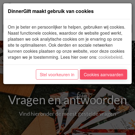
Toggl
DinnerGift maakt gebruik van cookies
navig
Om je beter en persoonlijker te helpen, gebruiken wij cookies.
Naast functionele cookies, waardoor de website goed werkt,
plaatsen we ook analytische cookies om je ervaring op onze
site te optimaliseren. Ook derden en sociale netwerken
kunnen cookies plaatsen op onze website, voor deze cookies
vragen we je toestemming. Lees hier over ons
:
cookiebeleid
.
Stel voorkeuren in
Cookies aanvaarden
Vragen en antwoorden
Vind hieronder de meest gestelde vragen