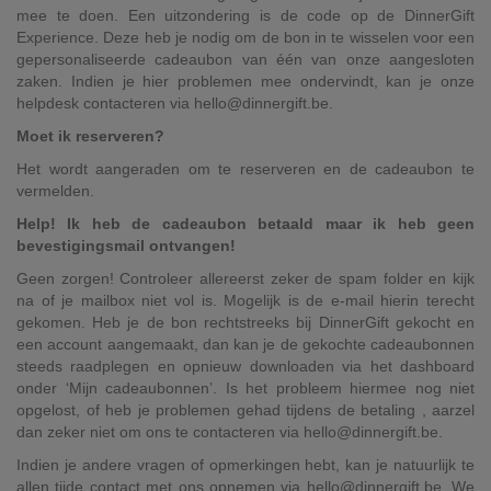
mee te doen. Een uitzondering is de code op de DinnerGift
Experience. Deze heb je nodig om de bon in te wisselen voor een
gepersonaliseerde cadeaubon van één van onze aangesloten
zaken. Indien je hier problemen mee ondervindt, kan je onze
helpdesk contacteren via hello@dinnergift.be.
Moet ik reserveren?
Het wordt aangeraden om te reserveren en de cadeaubon te
vermelden.
Help! Ik heb de cadeaubon betaald maar ik heb geen
bevestigingsmail ontvangen!
Geen zorgen! Controleer allereerst zeker de spam folder en kijk
na of je mailbox niet vol is. Mogelijk is de e-mail hierin terecht
gekomen. Heb je de bon rechtstreeks bij DinnerGift gekocht en
een account aangemaakt, dan kan je de gekochte cadeaubonnen
steeds raadplegen en opnieuw downloaden via het dashboard
onder ‘Mijn cadeaubonnen’. Is het probleem hiermee nog niet
opgelost, of heb je problemen gehad tijdens de betaling , aarzel
dan zeker niet om ons te contacteren via ​hello@dinnergift.be​.
Indien je andere vragen of opmerkingen hebt, kan je natuurlijk te
allen tijde contact met ons opnemen via hello​@dinnergift.​be. We