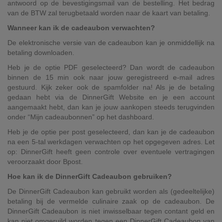
antwoord op de bevestigingsmail van de bestelling. Het bedrag
van de BTW zal terugbetaald worden naar de kaart van betaling.
Wanneer kan ik de cadeaubon verwachten?
De elektronische versie van de cadeaubon kan je onmiddellijk na
betaling downloaden.
Heb je de optie ​PDF geselecteerd? Dan wordt de cadeaubon
binnen de 15 min ook naar jouw geregistreerd e-mail adres
gestuurd. Kijk zeker ook de spamfolder na! Als je de betaling
gedaan hebt via de DinnerGift Website en je een account
aangemaakt hebt, dan kan je jouw aankopen steeds terugvinden
onder “Mijn cadeaubonnen” op het dashboard.
Heb je de optie ​per post ​geselecteerd, dan kan je de cadeaubon
na een 5-tal werkdagen verwachten op het opgegeven adres. Let
op: DinnerGift heeft geen controle over eventuele vertragingen
veroorzaakt door Bpost.
Hoe kan ik de DinnerGift Cadeaubon gebruiken?
De DinnerGift Cadeaubon kan gebruikt worden als (gedeeltelijke)
betaling bij de vermelde culinaire zaak op de cadeaubon. De
DinnerGift Cadeaubon is niet inwisselbaar tegen contant geld en
kan niet omgeruild worden tegen een DinnerGift Cadeaubon van