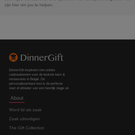
zijn hier om jou te helpen.
DinnerGift inspireert met unieke
cadeaubonnen voor de leukste bars &
restaurants in België. De
personaliseerbare bon is de perfecte
start of afsluiter van een heerlijk dagje uit.
About
Word lid als zaak
Zaak uitnodigen
The Gift Collection