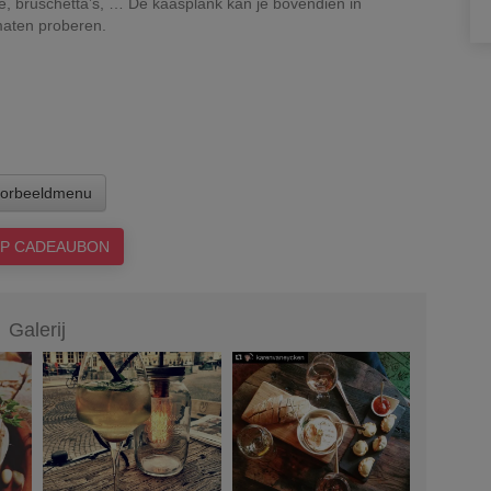
e, bruschetta’s, … De kaasplank kan je bovendien in
maten proberen.
orbeeldmenu
P CADEAUBON
Galerij