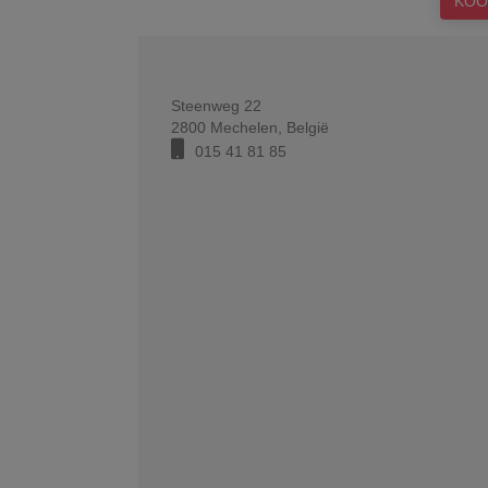
KOO
Steenweg 22
2800
Mechelen
,
België
015 41 81 85