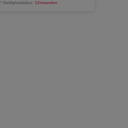
*
Geldigheidsduur
:
12
maanden