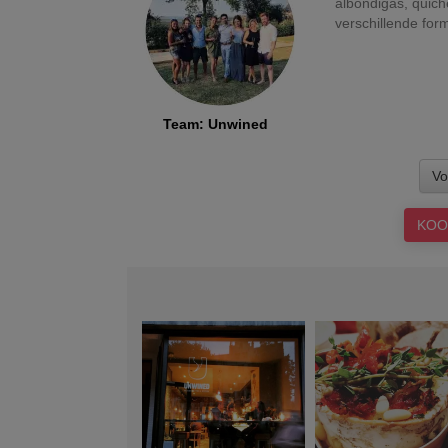
albondigas, quich
verschillende for
Team
:
Unwined
Vo
KOO