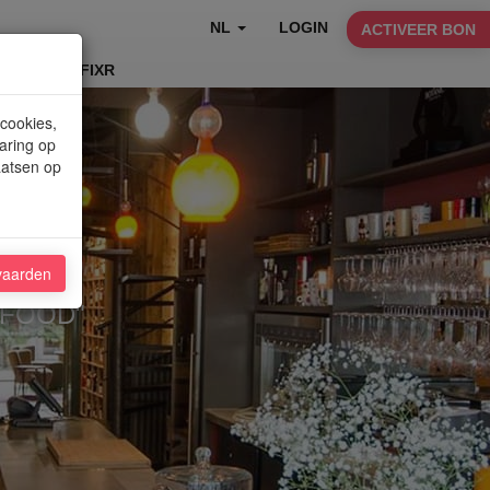
NL
LOGIN
ACTIVEER BON
TABLEFIXR
 cookies,
aring op
aatsen op
vaarden
 FOOD"