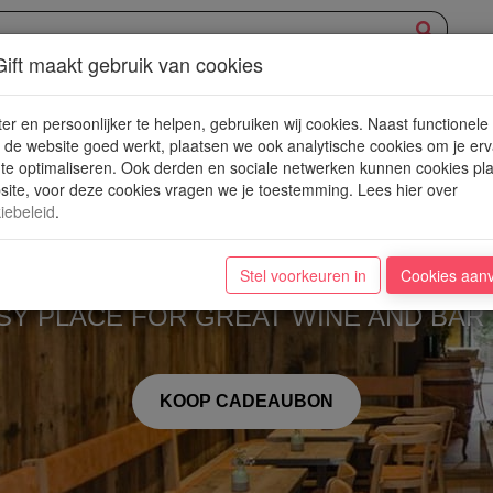
ift maakt gebruik van cookies
XPERIENCE
AANBOD
NIEUWE PLEKJES
WIN
BLOG
er en persoonlijker te helpen, gebruiken wij cookies. Naast functionele
de website goed werkt, plaatsen we ook analytische cookies om je erv
 te optimaliseren. Ook derden en sociale netwerken kunnen cookies pl
ite, voor deze cookies vragen we je toestemming. Lees hier over
iebeleid
.
Unwined
Stel voorkeuren in
Cookies aan
OSY PLACE FOR GREAT WINE AND BAR
KOOP CADEAUBON