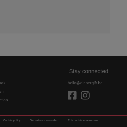
Stay connected
aak
hello@dinnergift.be
en
ction
Cookie policy
|
Gebruiksvoorwaarden
|
Edit cookie voorkeuren