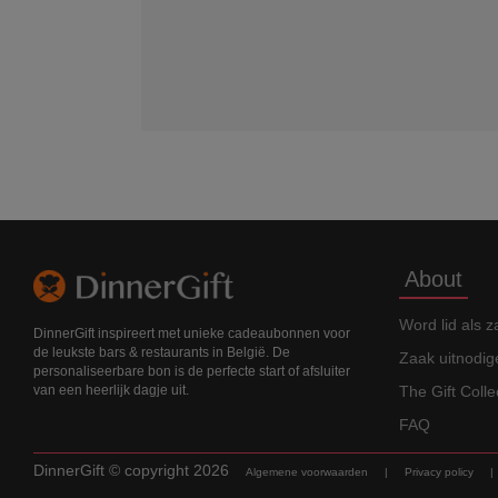
About
Word lid als z
DinnerGift inspireert met unieke cadeaubonnen voor
de leukste bars & restaurants in België. De
Zaak uitnodig
personaliseerbare bon is de perfecte start of afsluiter
The Gift Colle
van een heerlijk dagje uit.
FAQ
DinnerGift
© copyright
2026
Algemene voorwaarden
|
Privacy policy
|