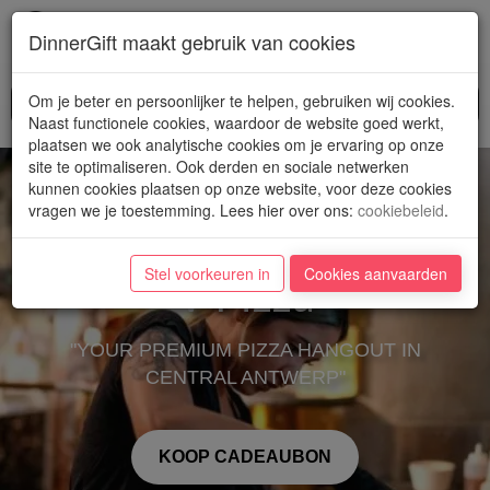
Toggl
DinnerGift maakt gebruik van cookies
navig
Om je beter en persoonlijker te helpen, gebruiken wij cookies.
Naast functionele cookies, waardoor de website goed werkt,
plaatsen we ook analytische cookies om je ervaring op onze
site te optimaliseren. Ook derden en sociale netwerken
kunnen cookies plaatsen op onze website, voor deze cookies
vragen we je toestemming. Lees hier over ons
:
cookiebeleid
.
Stel voorkeuren in
Cookies aanvaarden
V Pizza
"YOUR PREMIUM PIZZA HANGOUT IN
CENTRAL ANTWERP"
KOOP CADEAUBON