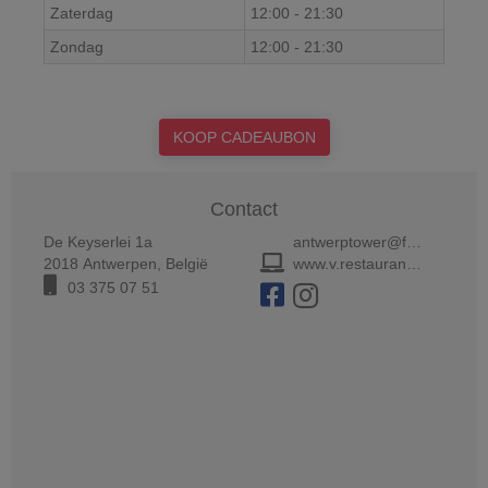
Zaterdag
12:00
-
21:30
Zondag
12:00
-
21:30
KOOP CADEAUBON
Contact
De Keyserlei 1a
antwerptower@fastfine.be
2018
Antwerpen
,
België
www.v.restaurant/antwerp
03 375 07 51