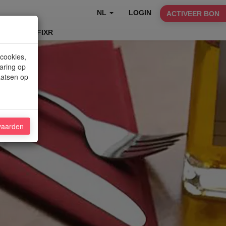
NL
LOGIN
ACTIVEER BON
TABLEFIXR
 cookies,
aring op
aatsen op
vaarden
"