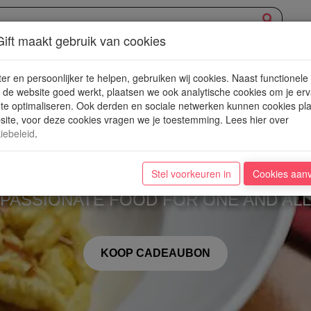
ift maakt gebruik van cookies
XPERIENCE
AANBOD
NIEUWE PLEKJES
WIN
BLOG
er en persoonlijker te helpen, gebruiken wij cookies. Naast functionele
de website goed werkt, plaatsen we ook analytische cookies om je erv
 te optimaliseren. Ook derden en sociale netwerken kunnen cookies pl
ite, voor deze cookies vragen we je toestemming. Lees hier over
iebeleid
.
Villa Bardon
Stel voorkeuren in
Cookies aan
"PASSIONATE FOOD FOR ONE AND ALL
KOOP CADEAUBON