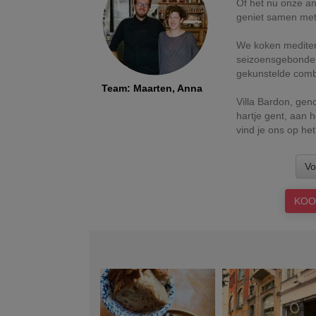
Of het nu onze ant
geniet samen met j
We koken mediterr
seizoensgebonden 
gekunstelde combi
Team
:
Maarten, Anna
Villa Bardon, geno
hartje gent, aan h
vind je ons op het
Vo
KOO