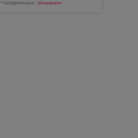
*
Geldigheidsduur
:
12
maanden