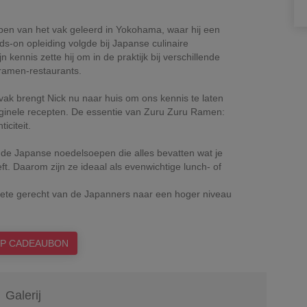
pen van het vak geleerd in Yokohama, waar hij een
ds-on opleiding volgde bij Japanse culinaire
n kennis zette hij om in de praktijk bij verschillende
amen-restaurants.
vak brengt Nick nu naar huis om ons kennis te laten
ginele recepten. De essentie van Zuru Zuru Ramen:
iciteit.
de Japanse noedelsoepen die alles bevatten wat je
ft. Daarom zijn ze ideaal als evenwichtige lunch- of
iete gerecht van de Japanners naar een hoger niveau
P CADEAUBON
Galerij