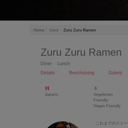
Home
Gent
Zuru Zuru Ramen
Zuru Zuru Ramen
Diner
Lunch
Details
Beschrijving
Galerij
Japans
Vegetarian
Friendly
Vegan Friendly
これまでのストー