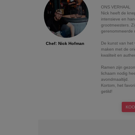
ONS VERHAAL
Nick heeft de kne
intensieve en han
grootmeesters. Zij
gerenommeerde r
De kunst van het 
Chef
:
Nick Hofman
maken met de ori
kwaliteit en authent
Ramen zijn gezon
lichaam nodig hee
avondmaaltijd.
Kortom, het favor
getild!
KOO