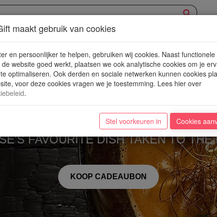
ift maakt gebruik van cookies
XPERIENCE
AANBOD
NIEUWE PLEKJES
WIN
BLOG
er en persoonlijker te helpen, gebruiken wij cookies. Naast functionele
de website goed werkt, plaatsen we ook analytische cookies om je erv
 te optimaliseren. Ook derden en sociale netwerken kunnen cookies pl
ite, voor deze cookies vragen we je toestemming. Lees hier over
iebeleid
.
Zuru Zuru Rame
Stel voorkeuren in
Cookies aan
SE'S FAVOURITE DISH TAKEN TO THE 
KOOP CADEAUBON