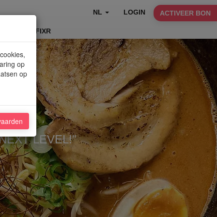
NL
LOGIN
ACTIVEER BON
TABLEFIXR
 cookies,
aring op
aatsen op
n
vaarden
NEXT LEVEL!"