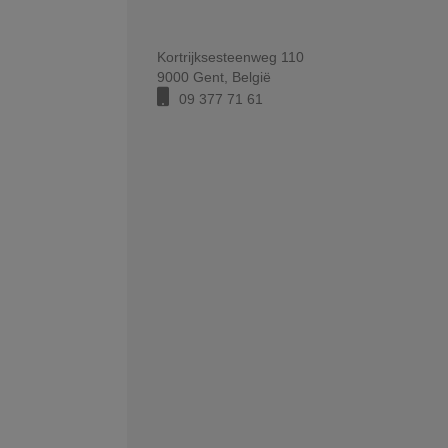
Kortrijksesteenweg 110
9000
Gent
,
België
09 377 71 61