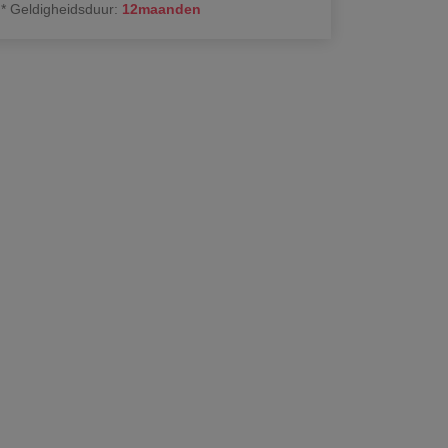
*
Geldigheidsduur
:
12
maanden