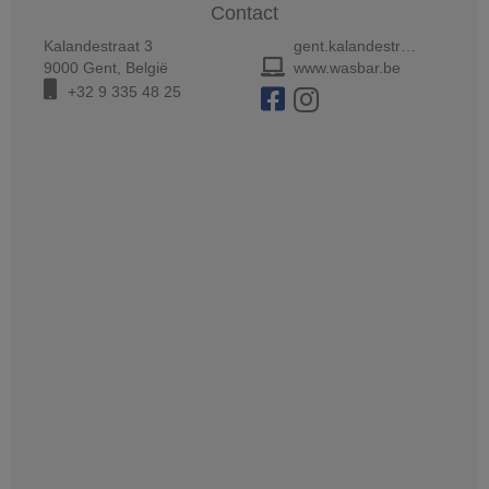
Contact
Kalandestraat 3
gent.kalandestraat@wasbar.be
9000
Gent
,
België
www.wasbar.be
+32 9 335 48 25