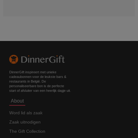
DinnerGift inspireert met unieke
cadeaubonnen voor de leukste bars &
restaurants in België. De
personaliseerbare bon is de perfecte
start of afsluiter van een heerlijk dagje uit.
About
Word lid als zaak
Zaak uitnodigen
The Gift Collection