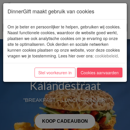
Toggl
DinnerGift maakt gebruik van cookies
navig
Om je beter en persoonlijker te helpen, gebruiken wij cookies.
Naast functionele cookies, waardoor de website goed werkt,
plaatsen we ook analytische cookies om je ervaring op onze
site te optimaliseren. Ook derden en sociale netwerken
kunnen cookies plaatsen op onze website, voor deze cookies
vragen we je toestemming. Lees hier over ons
:
cookiebeleid
.
Stel voorkeuren in
Cookies aanvaarden
WASBAR -
Kalandestraat
"BREAKFAST – LUNCH – DINNER"
KOOP CADEAUBON