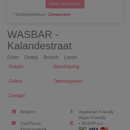
Koop cadeaubon
*
Geldigheidsduur
:
12
maanden
WASBAR -
Kalandestraat
Diner
Ontbijt
Brunch
Lunch
Details
Beschrijving
Galerij
Openingsuren
Contact
Belgisch
Vegetarian Friendly
Vegan Friendly
Tuin/Terras
< 30 EUR p.p.
Kindvriendelijk