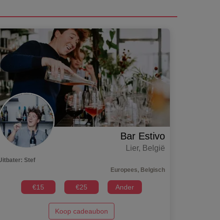
Bar Estivo
Lier
,
België
Uitbater
:
Stef
Europees, Belgisch
€
15
€
25
Ander
Koop cadeaubon