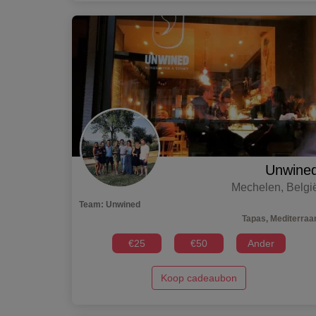
Unwine
Mechelen
,
Belgi
Team
:
Unwined
Tapas, Mediterraa
€
25
€
50
Ander
Koop cadeaubon