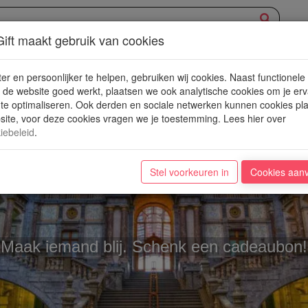
ift maakt gebruik van cookies
XPERIENCE
AANBOD
NIEUWE PLEKJES
WIN
BLOG
er en persoonlijker te helpen, gebruiken wij cookies. Naast functionele
de website goed werkt, plaatsen we ook analytische cookies om je erv
 te optimaliseren. Ook derden en sociale netwerken kunnen cookies pl
ite, voor deze cookies vragen we je toestemming. Lees hier over
iebeleid
.
Stel voorkeuren in
Cookies aan
ANTWERPEN
Maak iemand blij. Schenk een cadeaubon!