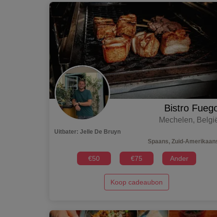
Bistro Fueg
Mechelen
,
Belgi
Uitbater
:
Jelle De Bruyn
Spaans, Zuid-Amerikaan
€
50
€
75
Ander
Koop cadeaubon