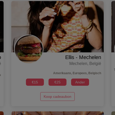
o
Ellis - Mechelen
ë
Mechelen
,
België
Amerikaans, Europees, Belgisch
s
€
15
€
25
Ander
Koop cadeaubon