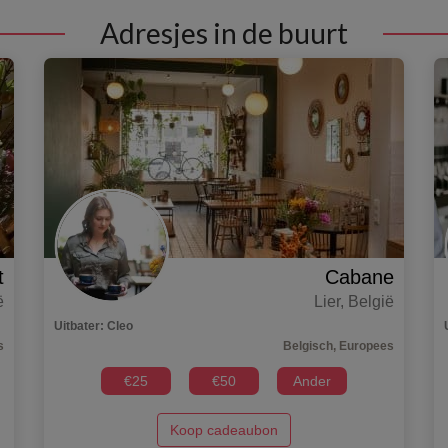
Adresjes in de buurt
t
Cabane
ë
Lier
,
België
Uitbater
:
Cleo
s
Belgisch, Europees
€
25
€
50
Ander
Koop cadeaubon