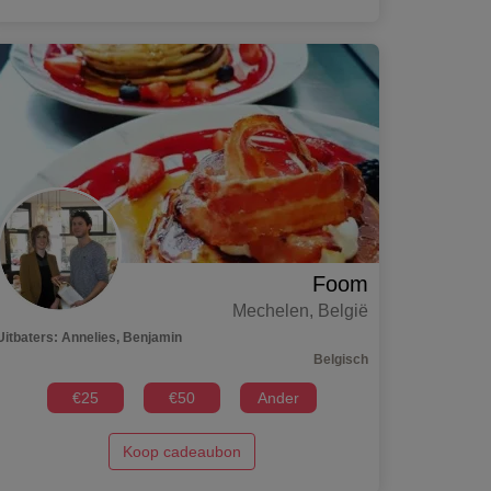
Foom
Mechelen
,
België
Uitbaters
:
Annelies, Benjamin
Belgisch
€
25
€
50
Ander
Koop cadeaubon