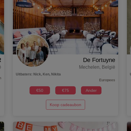
R
De Fortuyne
ë
Mechelen
,
België
Uitbaters
:
Nick, Ken, Nikita
h
Europees
€
50
€
75
Ander
Koop cadeaubon