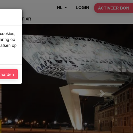
NL
LOGIN
ACTIVEER BON
TABLEFIXR
Next
 cookies,
aring op
aatsen op
vaarden