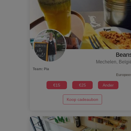
Bean
Mechelen
,
Belgi
Team
:
Pia
Europee
€
15
€
25
Ander
Koop cadeaubon