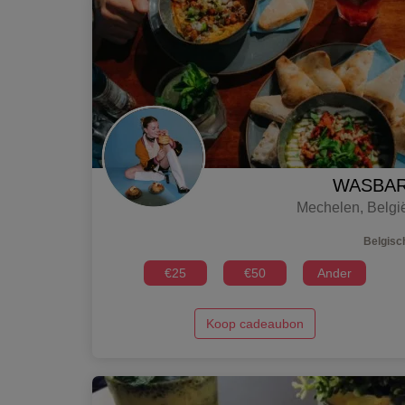
WASBA
Mechelen
,
Belgi
Belgisc
€
25
€
50
Ander
Koop cadeaubon