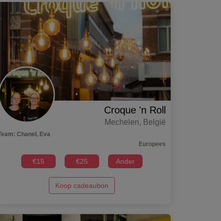
Croque 'n Roll
Mechelen
,
België
Team
:
Chanel, Eva
Europees
€
15
€
25
Ander
Koop cadeaubon