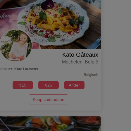
Kato Gâteaux
Mechelen
,
België
Uitbater
:
Kato Lauwens
Belgisch
€
15
€
25
Ander
Koop cadeaubon