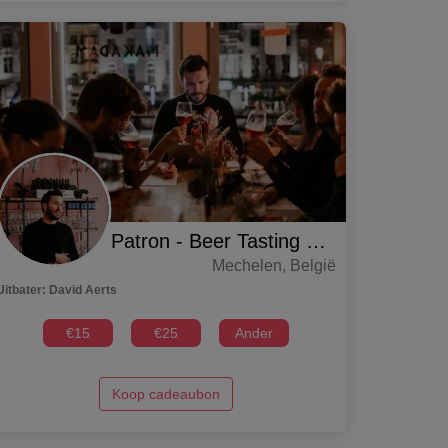
Patron - Beer Tasting Masterclass
Mechelen
,
België
Uitbater
:
David Aerts
€
15
€
25
Ander
Koop cadeaubon