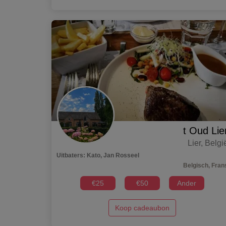
t Oud Lie
Lier
,
Belgi
Uitbaters
:
Kato, Jan Rosseel
Belgisch, Fran
€
25
€
50
Ander
Koop cadeaubon