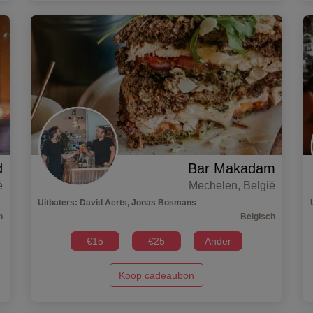
d
Bar Makadam
ë
Mechelen
,
België
Uitbaters
:
David Aerts, Jonas Bosmans
n
Belgisch
€
15
€
25
Ander
Koop cadeaubon