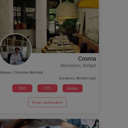
Cosma
Mechelen
,
België
Uitbater
:
Christian Michiels
Europees, Mediterraan
€
50
€
75
Ander
Koop cadeaubon