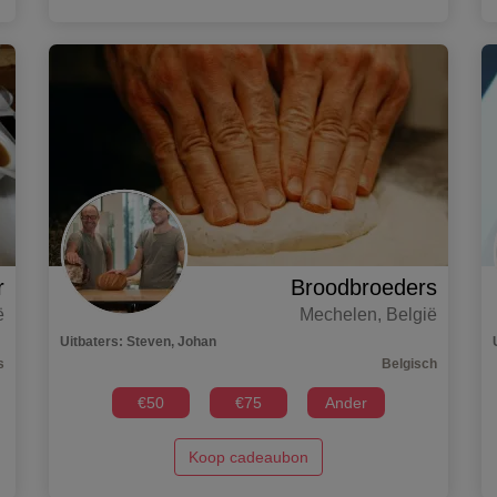
r
Broodbroeders
ë
Mechelen
,
België
Uitbaters
:
Steven, Johan
s
Belgisch
€
50
€
75
Ander
Koop cadeaubon