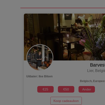
Barves
Lier
,
Belgi
Uitbater
:
Ilse Bilsen
Belgisch, Europee
€
25
€
50
Ander
Koop cadeaubon