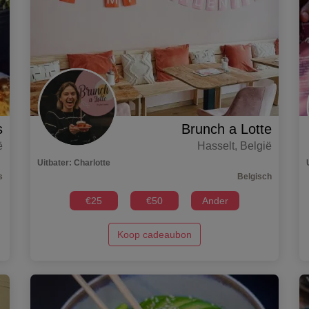
s
Brunch a Lotte
ë
Hasselt
,
België
Uitbater
:
Charlotte
s
Belgisch
€
25
€
50
Ander
Koop cadeaubon