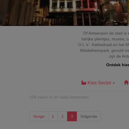
Of Antwerpen de stad is e
talrijke pleintjes, musea
O.L.V.- Kathedraal en het M
Middelheimpark, gevuld met 
zijn de Ant
Ontdek hie
Kies Sector
108
zaken
in en nabij Antwerpen
Vorige
1
2
3
Volgende