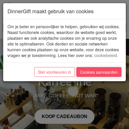
Toggl
DinnerGift maakt gebruik van cookies
navig
Om je beter en persoonlijker te helpen, gebruiken wij cookies.
Naast functionele cookies, waardoor de website goed werkt,
plaatsen we ook analytische cookies om je ervaring op onze
site te optimaliseren. Ook derden en sociale netwerken
kunnen cookies plaatsen op onze website, voor deze cookies
vragen we je toestemming. Lees hier over ons
:
cookiebeleid
.
Stel voorkeuren in
Cookies aanvaarden
Kaffee-ine
"MAKE COFFEE, NOT WAR"
KOOP CADEAUBON