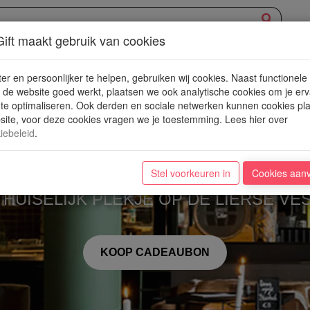
ift maakt gebruik van cookies
XPERIENCE
AANBOD
NIEUWE PLEKJES
WIN
BLOG
er en persoonlijker te helpen, gebruiken wij cookies. Naast functionele
de website goed werkt, plaatsen we ook analytische cookies om je erv
 te optimaliseren. Ook derden en sociale netwerken kunnen cookies pl
ite, voor deze cookies vragen we je toestemming. Lees hier over
iebeleid
.
Barvest
Stel voorkeuren in
Cookies aan
 HUISELIJK PLEKJE OP DE LIERSE VE
KOOP CADEAUBON