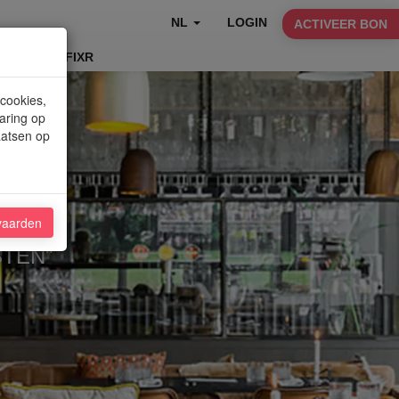
NL
LOGIN
ACTIVEER BON
TABLEFIXR
 cookies,
aring op
aatsen op
vaarden
STEN"