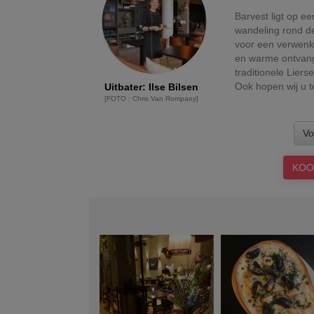
Barvest ligt op ee
wandeling rond d
voor een verwenko
en warme ontvang
traditionele Liers
Ook hopen wij u t
Uitbater
:
Ilse Bilsen
[
FOTO
:
Chris Van Rompaey
]
Vo
KOO