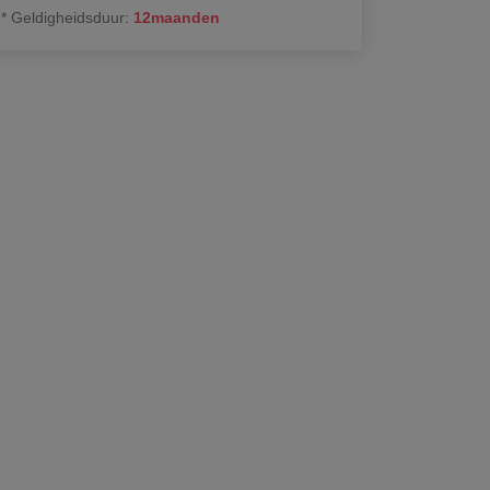
*
Geldigheidsduur
:
12
maanden