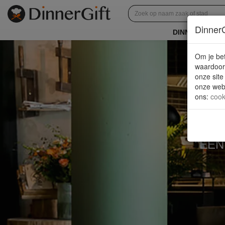
DinnerG
DINNERGIFT E
Om je bet
waardoor 
onze site
onze webs
ons
:
cook
"EEN