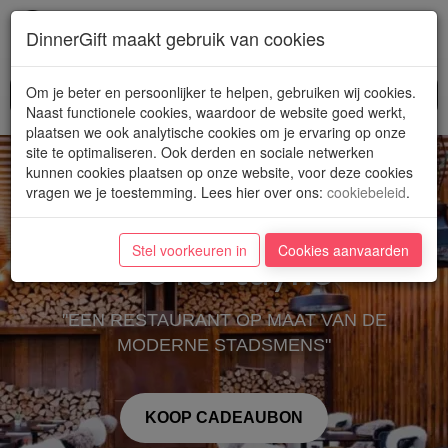
Toggl
DinnerGift maakt gebruik van cookies
navig
Om je beter en persoonlijker te helpen, gebruiken wij cookies.
Naast functionele cookies, waardoor de website goed werkt,
plaatsen we ook analytische cookies om je ervaring op onze
site te optimaliseren. Ook derden en sociale netwerken
kunnen cookies plaatsen op onze website, voor deze cookies
vragen we je toestemming. Lees hier over ons
:
cookiebeleid
.
Stel voorkeuren in
Cookies aanvaarden
De Fortuyne
"EEN RESTAURANT OP MAAT VAN DE
MODERNE STADSMENS"
KOOP CADEAUBON