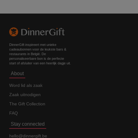
DinnerGift inspireert met unieke
cadeaubonnen voor de leukste bars &
restaurants in België. De
personaliseerbare bon is de perfecte
start of afsluiter van een heerlijk dagje uit.
About
Word lid als zaak
Zaak uitnodigen
The Gift Collection
FAQ
Stay connected
hello@dinnergift.be