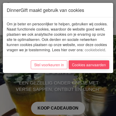
Toggl
DinnerGift maakt gebruik van cookies
navig
Om je beter en persoonlijker te helpen, gebruiken wij cookies.
Naast functionele cookies, waardoor de website goed werkt,
plaatsen we ook analytische cookies om je ervaring op onze
site te optimaliseren. Ook derden en sociale netwerken
kunnen cookies plaatsen op onze website, voor deze cookies
vragen we je toestemming. Lees hier over ons
:
cookiebeleid
.
Stel voorkeuren in
Cookies aanvaarden
Beans
"EEN GEZELLIG ONDER ONSJE MET
VERSE SAPPEN, ONTBIJT EN LUNCH"
KOOP CADEAUBON