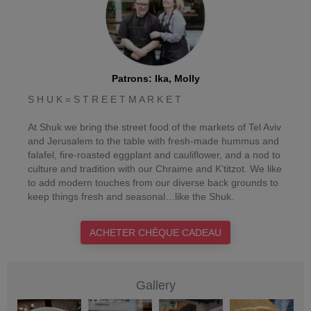
Patrons
:
Ika, Molly
S H U K = S T R E E T M A R K E T
At Shuk we bring the street food of the markets of Tel Aviv
and Jerusalem to the table with fresh-made hummus and
falafel, fire-roasted eggplant and cauliflower, and a nod to
culture and tradition with our Chraime and K’titzot. We like
to add modern touches from our diverse back grounds to
keep things fresh and seasonal…like the Shuk.
ACHETER CHÈQUE CADEAU
Gallery