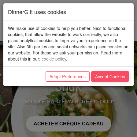
Toggl
DinnerGift uses cookies
navig
We make use of cookies to help you better. Next to functional
cookies, that allow the website to work corrrectly, we also
place analytical cookies to improve your experience on the
site. Also 3th parties and social networks can place cookies on
our website. For these we ask your permission. Read more
about this in our
:
cookie policy
.
Adapt Preferences
Accept Cookies
Shuk
"MIDDLE EASTERN STREETFOOD"
ACHETER CHÈQUE CADEAU