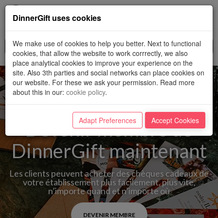
Toggl
DinnerGift uses cookies
navig
We make use of cookies to help you better. Next to functional
cookies, that allow the website to work corrrectly, we also
place analytical cookies to improve your experience on the
site. Also 3th parties and social networks can place cookies on
our website. For these we ask your permission. Read more
about this in our
:
cookie policy
.
Adapt Preferences
Accept Cookies
Devenir membre de
DinnerGift maintenant
Les clients peuvent acheter des chèques cadeaux de
votre établissement plus facilement, plus vite,
n’importe quand et n’importe où
DEVENIR MEMBRE