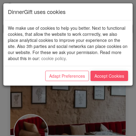
Toggl
DinnerGift uses cookies
navig
We make use of cookies to help you better. Next to functional
cookies, that allow the website to work corrrectly, we also
place analytical cookies to improve your experience on the
site. Also 3th parties and social networks can place cookies on
Nouveaux Spots
our website. For these we ask your permission. Read more
about this in our
:
cookie policy
.
Soyez le premier à découvrir nos nouveaux spots
Adapt Preferences
Accept Cookies