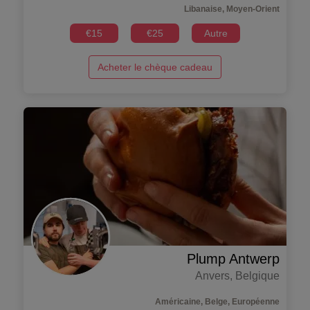
Libanaise, Moyen-Orient
€
15
€
25
Autre
Acheter le chèque cadeau
Plump Antwerp
Anvers
,
Belgique
Américaine, Belge, Européenne