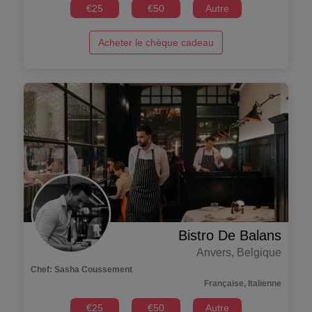
€
25
€
50
Autre
Acheter le chèque cadeau
Bistro De Balans
Anvers
,
Belgique
Chef
:
Sasha Coussement
Française, Italienne
€
25
€
50
Autre