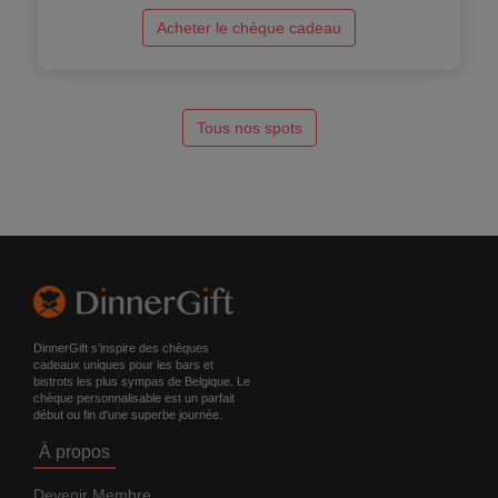
Acheter le chèque cadeau
Tous nos spots
DinnerGift s’inspire des chèques
cadeaux uniques pour les bars et
bistrots les plus sympas de Belgique. Le
chèque personnalisable est un parfait
début ou fin d'une superbe journée.
À propos
Devenir Membre