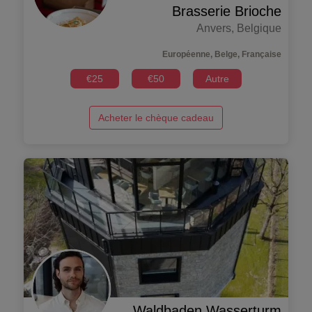
Brasserie Brioche
Anvers
,
Belgique
Européenne, Belge, Française
€
25
€
50
Autre
Acheter le chèque cadeau
Waldbaden Wasserturm