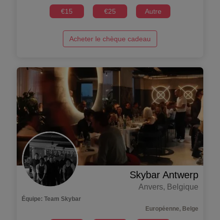
€
15
€
25
Autre
Acheter le chèque cadeau
Skybar Antwerp
Anvers
,
Belgique
Équipe
:
Team Skybar
Européenne, Belge