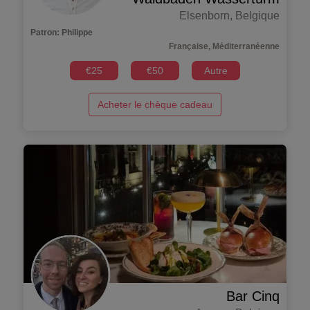
Elsenborn
,
Belgique
Patron
:
Philippe
Française, Méditerranéenne
€
25
€
50
Autre
Acheter le chèque cadeau
Bar Cinq