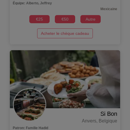
Équipe
:
Alberto, Jeffrey
Mexicaine
€
25
€
50
Autre
Acheter le chèque cadeau
Si Bon
Anvers
,
Belgique
Patron
:
Familie Hadid