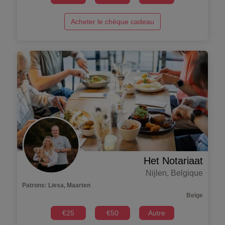
Acheter le chèque cadeau
Het Notariaat
Nijlen
,
Belgique
Patrons
:
Liesa, Maarten
Belge
€
25
€
50
Autre