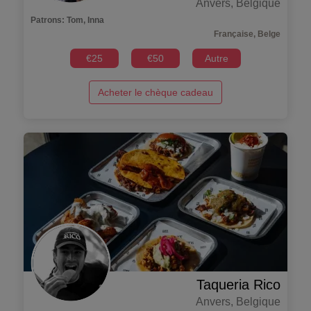
Anvers
,
Belgique
Patrons
:
Tom, Inna
Française, Belge
€
25
€
50
Autre
Acheter le chèque cadeau
Taqueria Rico
Anvers
,
Belgique