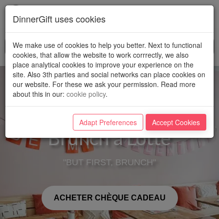
Toggl
DinnerGift uses cookies
navig
We make use of cookies to help you better. Next to functional
cookies, that allow the website to work corrrectly, we also
place analytical cookies to improve your experience on the
site. Also 3th parties and social networks can place cookies on
our website. For these we ask your permission. Read more
about this in our
:
cookie policy
.
Adapt Preferences
Accept Cookies
Brunch a Lotte
"BUT FIRST, BRUNCH"
ACHETER CHÈQUE CADEAU