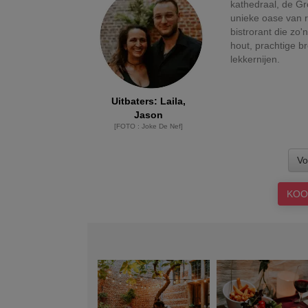
kathedraal, de Gr
unieke oase van ru
bistrorant die zo'
hout, prachtige b
lekkernijen.
Uitbaters
:
Laila,
Jason
[
FOTO
:
Joke De Nef
]
Vo
KOO