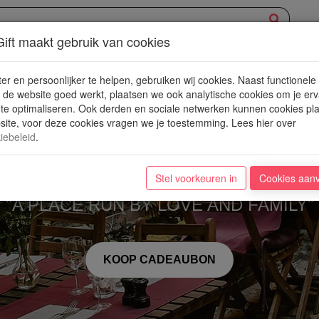
ift maakt gebruik van cookies
XPERIENCE
AANBOD
NIEUWE PLEKJES
WIN
BLOG
er en persoonlijker te helpen, gebruiken wij cookies. Naast functionele
de website goed werkt, plaatsen we ook analytische cookies om je erv
 te optimaliseren. Ook derden en sociale netwerken kunnen cookies pl
ite, voor deze cookies vragen we je toestemming. Lees hier over
iebeleid
.
't Hofke
Stel voorkeuren in
Cookies aan
"A PLACE RUN BY LOVE AND FAMILY"
KOOP CADEAUBON