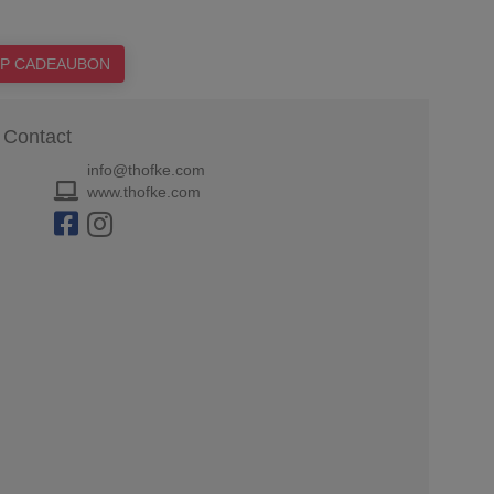
P CADEAUBON
Contact
info@thofke.com
www.thofke.com