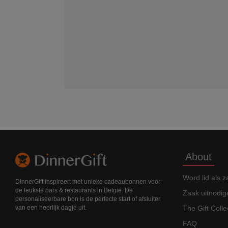
About
Word lid als z
DinnerGift inspireert met unieke cadeaubonnen voor
de leukste bars & restaurants in België. De
Zaak uitnodig
personaliseerbare bon is de perfecte start of afsluiter
The Gift Colle
van een heerlijk dagje uit.
FAQ