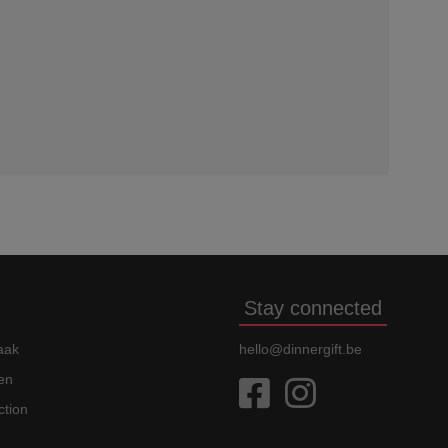
Stay connected
aak
hello@dinnergift.be
en
ction