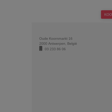
KOO
Oude Koornmarkt 16
2000
Antwerpen
,
België
03 233 86 06