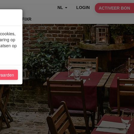
NL
LOGIN
ACTIVEER BON
TABLEFIXR
 cookies,
aring op
aatsen op
vaarden