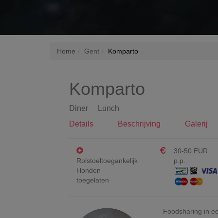
Home
Gent
Komparto
Komparto
Diner
Lunch
Details
Beschrijving
Galerij
30-50 EUR
Rolstoeltoegankelijk
p.p.
Honden
toegelaten
Foodsharing in e