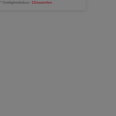
*
Geldigheidsduur
:
12
maanden