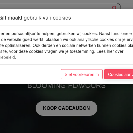
ift maakt gebruik van cookies
XPERIENCE
AANBOD
NIEUWE PLEKJES
WIN
BLOG
er en persoonlijker te helpen, gebruiken wij cookies. Naast functionele
de website goed werkt, plaatsen we ook analytische cookies om je erv
 te optimaliseren. Ook derden en sociale netwerken kunnen cookies pl
ite, voor deze cookies vragen we je toestemming. Lees hier over
iebeleid
.
Komparto
Stel voorkeuren in
Cookies aan
"BLOOMING FLAVOURS"
KOOP CADEAUBON