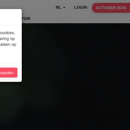
NL
LOGIN
ACTIVEER BON
TABLEFIXR
 cookies,
aring op
aatsen op
vaarden