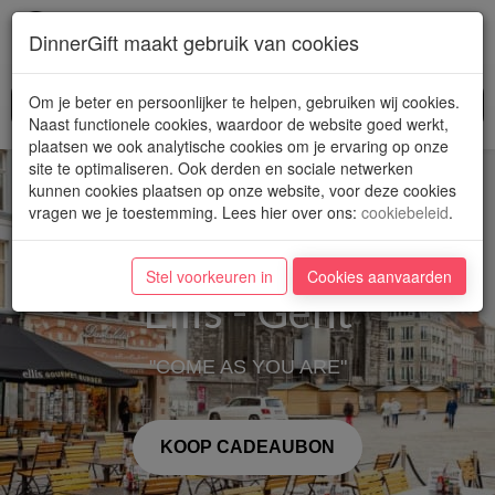
Toggl
DinnerGift maakt gebruik van cookies
navig
Om je beter en persoonlijker te helpen, gebruiken wij cookies.
Naast functionele cookies, waardoor de website goed werkt,
plaatsen we ook analytische cookies om je ervaring op onze
site te optimaliseren. Ook derden en sociale netwerken
kunnen cookies plaatsen op onze website, voor deze cookies
vragen we je toestemming. Lees hier over ons
:
cookiebeleid
.
Stel voorkeuren in
Cookies aanvaarden
Ellis - Gent
"COME AS YOU ARE"
KOOP CADEAUBON