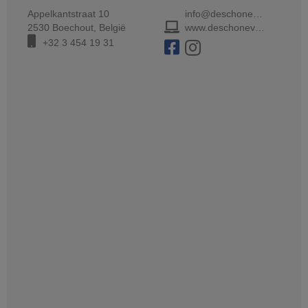
Appelkantstraat 10
info@deschonevanboskoop.be
2530
Boechout
,
België
www.deschonevanboskoop.be
+32 3 454 19 31