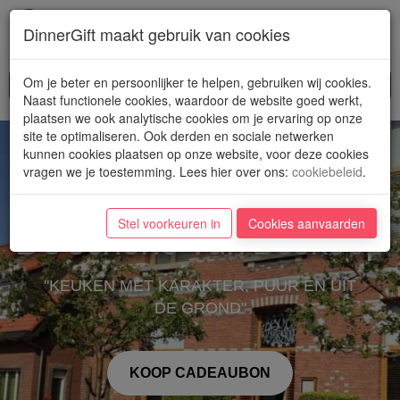
Toggl
DinnerGift maakt gebruik van cookies
navig
Om je beter en persoonlijker te helpen, gebruiken wij cookies.
Naast functionele cookies, waardoor de website goed werkt,
plaatsen we ook analytische cookies om je ervaring op onze
site te optimaliseren. Ook derden en sociale netwerken
kunnen cookies plaatsen op onze website, voor deze cookies
vragen we je toestemming. Lees hier over ons
:
cookiebeleid
.
Stel voorkeuren in
Cookies aanvaarden
De Schone Van Boskoop
"KEUKEN MET KARAKTER, PUUR EN UIT
DE GROND"
KOOP CADEAUBON