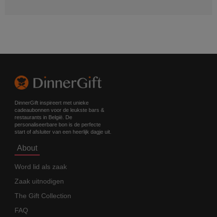
DinnerGift inspireert met unieke
cadeaubonnen voor de leukste bars &
restaurants in België. De
personaliseerbare bon is de perfecte
start of afsluiter van een heerlijk dagje uit.
About
Word lid als zaak
Zaak uitnodigen
The Gift Collection
FAQ