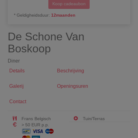
Koop cadeaubon
*
Geldigheidsduur
:
12
maanden
De Schone Van
Boskoop
Diner
Details
Beschrijving
Galerij
Openingsuren
Contact
Frans
Belgisch
Tuin/Terras
> 50 EUR p.p.