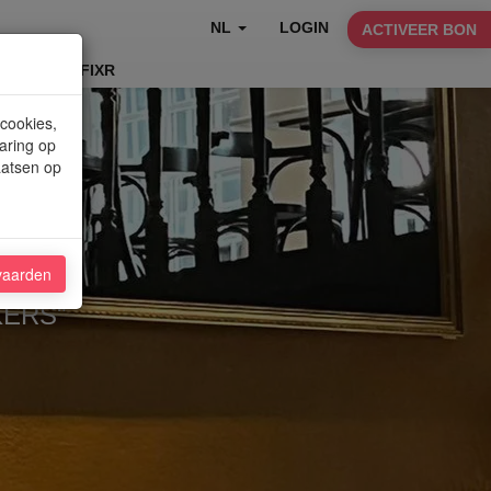
NL
LOGIN
ACTIVEER BON
TABLEFIXR
 cookies,
aring op
aatsen op
vaarden
KERS"