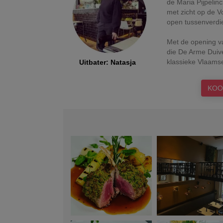
de Maria Pijpelin
met zicht op de V
open tussenverdie
Met de opening v
die De Arme Duiv
klassieke Vlaamse
Uitbater
:
Natasja
KOO