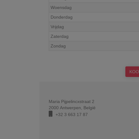
Woensdag
Donderdag
Vrijdag
Zaterdag
Zondag
KOO
Maria Pijpelincxstraat 2
2000
Antwerpen
,
België
+32 3 663 17 87