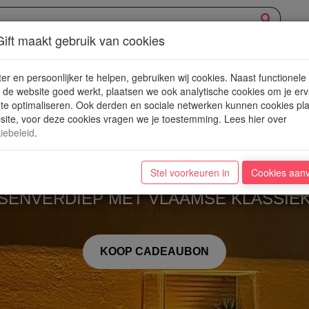
ift maakt gebruik van cookies
XPERIENCE
AANBOD
NIEUWE PLEKJES
WIN
BLOG
er en persoonlijker te helpen, gebruiken wij cookies. Naast functionele
de website goed werkt, plaatsen we ook analytische cookies om je erv
 te optimaliseren. Ook derden en sociale netwerken kunnen cookies pl
ite, voor deze cookies vragen we je toestemming. Lees hier over
iebeleid
.
De Mezzanine
Stel voorkeuren in
Cookies aan
SENVERDIEP MET VLAAMSE KLASSIE
KOOP CADEAUBON