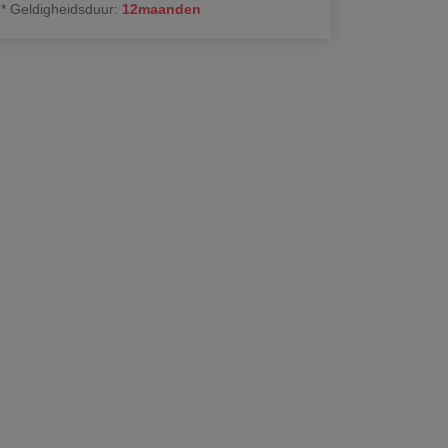
*
Geldigheidsduur
:
12
maanden