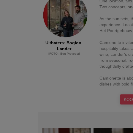
One location, two
Two concepts, one
As the sun sets, t
experience. Located
Het Poortgebouw 
Camionette invite
Uitbaters
:
Boqion,
hospitality takes 
Lander
[
FOTO
:
Bert Provoost
]
wine, Lander’s cre
from seasonal, ro
thoughtfully craf
Camionette is abou
KOO