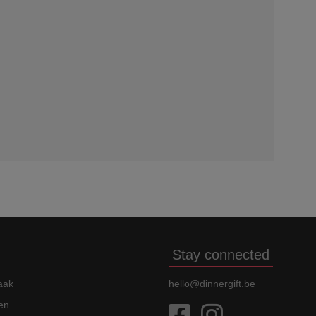
Stay connected
aak
hello@dinnergift.be
en