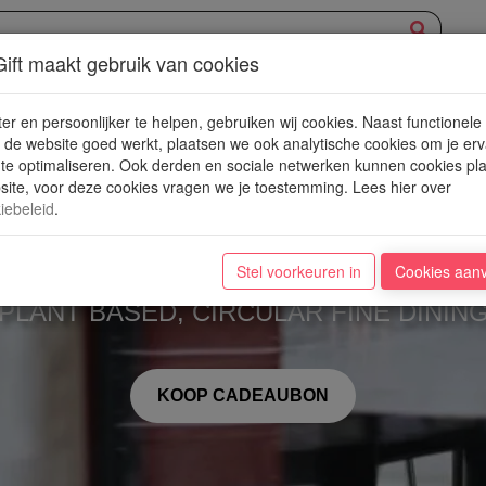
ift maakt gebruik van cookies
XPERIENCE
AANBOD
NIEUWE PLEKJES
WIN
BLOG
er en persoonlijker te helpen, gebruiken wij cookies. Naast functionele
de website goed werkt, plaatsen we ook analytische cookies om je erv
 te optimaliseren. Ook derden en sociale netwerken kunnen cookies pl
ite, voor deze cookies vragen we je toestemming. Lees hier over
iebeleid
.
Camionette
Stel voorkeuren in
Cookies aan
"PLANT BASED, CIRCULAR FINE DINING
KOOP CADEAUBON