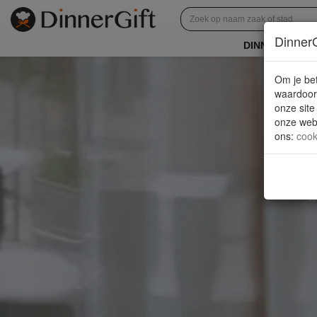
DinnerG
DINNERGIFT E
Om je bet
waardoor 
onze site
onze webs
ons
:
cook