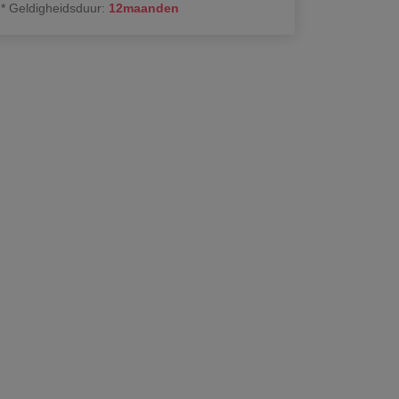
*
Geldigheidsduur
:
12
maanden