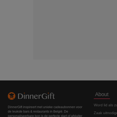
About
Word lid als z
DinnerGift inspireert met unieke cadeaubonnen voor
de leukste bars & restaurants in België. De
Zaak uitnodig
personaliseerbare bon is de perfecte start of afsluiter