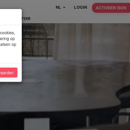
NL
LOGIN
ACTIVEER BON
TABLEFIXR
 cookies,
aring op
aatsen op
vaarden
"