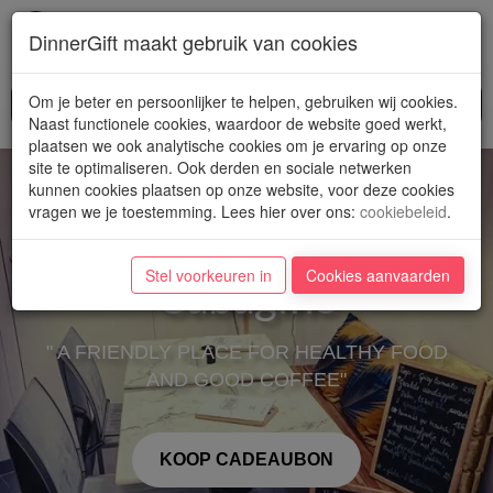
Toggl
DinnerGift maakt gebruik van cookies
navig
Om je beter en persoonlijker te helpen, gebruiken wij cookies.
Naast functionele cookies, waardoor de website goed werkt,
plaatsen we ook analytische cookies om je ervaring op onze
site te optimaliseren. Ook derden en sociale netwerken
kunnen cookies plaatsen op onze website, voor deze cookies
vragen we je toestemming. Lees hier over ons
:
cookiebeleid
.
Stel voorkeuren in
Cookies aanvaarden
Cabagine
" A FRIENDLY PLACE FOR HEALTHY FOOD
AND GOOD COFFEE"
KOOP CADEAUBON