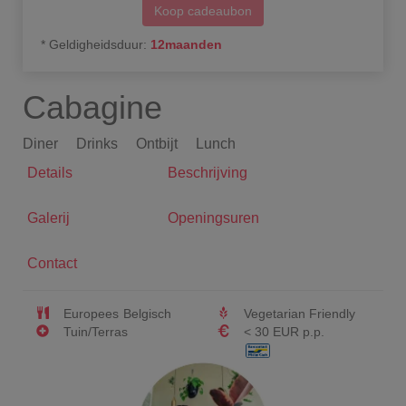
Koop cadeaubon
*
Geldigheidsduur
:
12
maanden
Cabagine
Diner
Drinks
Ontbijt
Lunch
Details
Beschrijving
Galerij
Openingsuren
Contact
Europees
Belgisch
Vegetarian Friendly
Tuin/Terras
< 30 EUR p.p.