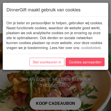
Toggl
DinnerGift maakt gebruik van cookies
navig
Om je beter en persoonlijker te helpen, gebruiken wij cookies.
Naast functionele cookies, waardoor de website goed werkt,
plaatsen we ook analytische cookies om je ervaring op onze
site te optimaliseren. Ook derden en sociale netwerken
kunnen cookies plaatsen op onze website, voor deze cookies
vragen we je toestemming. Lees hier over ons
:
cookiebeleid
.
Stel voorkeuren in
Cookies aanvaarden
Bistro Poulidor
"WAAR ÉCHTE HELDEN KUNNEN
THUISKOMEN"
KOOP CADEAUBON