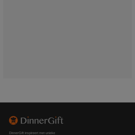
DinnerGift inspireert met unieke