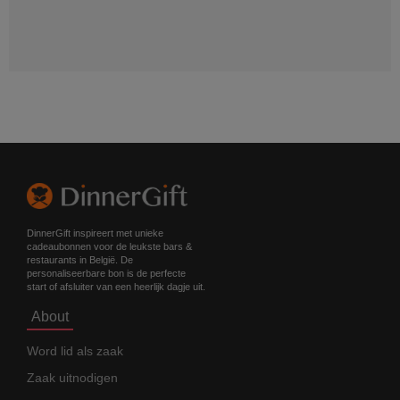
DinnerGift inspireert met unieke
cadeaubonnen voor de leukste bars &
restaurants in België. De
personaliseerbare bon is de perfecte
start of afsluiter van een heerlijk dagje uit.
About
Word lid als zaak
Zaak uitnodigen