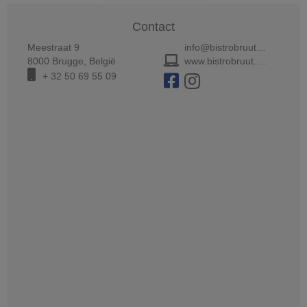
Contact
Meestraat 9
info@bistrobruut.be
8000
Brugge
,
België
www.bistrobruut.be
+ 32 50 69 55 09