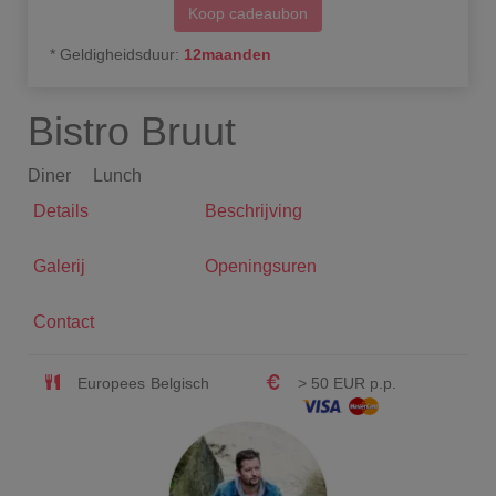
Koop cadeaubon
*
Geldigheidsduur
:
12
maanden
Bistro Bruut
Diner
Lunch
Details
Beschrijving
Galerij
Openingsuren
Contact
Europees
Belgisch
> 50 EUR p.p.