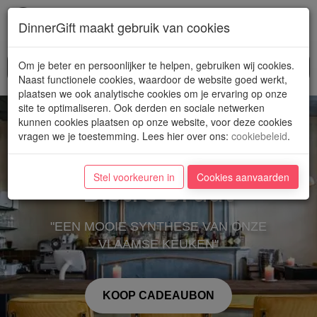
Toggl
DinnerGift maakt gebruik van cookies
navig
Om je beter en persoonlijker te helpen, gebruiken wij cookies.
Naast functionele cookies, waardoor de website goed werkt,
plaatsen we ook analytische cookies om je ervaring op onze
site te optimaliseren. Ook derden en sociale netwerken
kunnen cookies plaatsen op onze website, voor deze cookies
vragen we je toestemming. Lees hier over ons
:
cookiebeleid
.
Stel voorkeuren in
Cookies aanvaarden
Bistro Bruut
"EEN MOOIE SYNTHESE VAN ONZE
VLAAMSE KEUKEN"
KOOP CADEAUBON