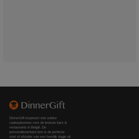
DinnerGift inspireert met unieke
cadeaubonnen voor de leukste bars &
restaurants in België. De
personaliseerbare bon is de perfecte
start of afsluiter van een heerlijk dagje uit.