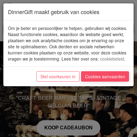
Toggl
DinnerGift maakt gebruik van cookies
navig
Om je beter en persoonlijker te helpen, gebruiken wij cookies.
Naast functionele cookies, waardoor de website goed werkt,
plaatsen we ook analytische cookies om je ervaring op onze
site te optimaliseren. Ook derden en sociale netwerken
kunnen cookies plaatsen op onze website, voor deze cookies
vragen we je toestemming. Lees hier over ons
:
cookiebeleid
.
Stel voorkeuren in
Cookies aanvaarden
Beerlovers Bar
"CRAFT BEER BAR - 12 TAPS - VINTAGE
BELGIAN BEER"
KOOP CADEAUBON