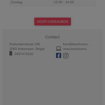
Zondag
15:00
-
24:00
KOOP CADEAUBON
Contact
Rotterdamstraat 105
ben@beerloversbar.be
2060
Antwerpen
,
België
www.beerloversbar.be
0497472620