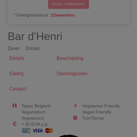
Koop cadeaubon
*
Geldigheidsduur
:
12
maanden
Bar d'Henri
Diner
Drinks
Details
Beschrijving
Galerij
Openingsuren
Contact
Tapas
Belgisch
Vegetarian Friendly
Veganistisch
Vegan Friendly
Vegetarisch
Tuin/Terras
< 30 EUR p.p.