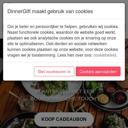
Toggl
DinnerGift maakt gebruik van cookies
navig
Om je beter en persoonlijker te helpen, gebruiken wij cookies.
Naast functionele cookies, waardoor de website goed werkt,
plaatsen we ook analytische cookies om je ervaring op onze
site te optimaliseren. Ook derden en sociale netwerken
kunnen cookies plaatsen op onze website, voor deze cookies
vragen we je toestemming. Lees hier over ons
:
cookiebeleid
.
Stel voorkeuren in
Cookies aanvaarden
Bar d'Henri
"PLANTBASED MET EEN
BOURGONDISCHE TOUCH"
KOOP CADEAUBON