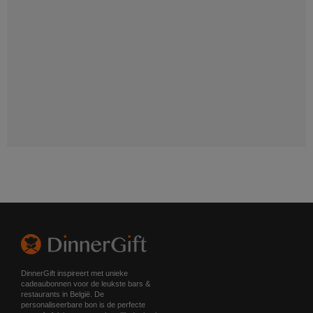
DinnerGift inspireert met unieke
cadeaubonnen voor de leukste bars &
restaurants in België. De
personaliseerbare bon is de perfecte